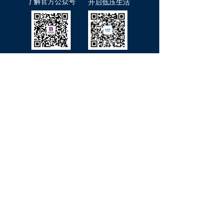
了解官方公众号
开启低压生活
17800291861（同微信号）
qingboyikangyy@163.com
北京市海淀区中关村东路66号，世纪
科贸大厦C座6层
版权所有© 北京清博益康科技有限公司
京ICP备2022017200号
本网站由阿里云提供云计算及安全服务