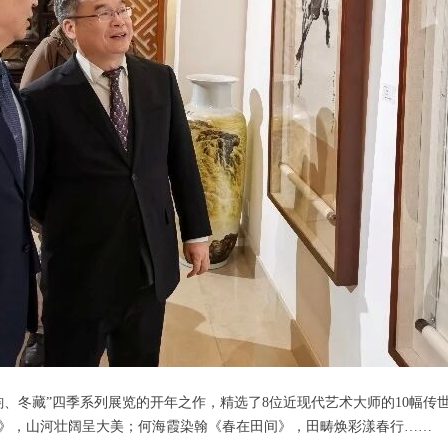
韵、冬藏”四季系列展览的开年之作，精选了8位近现代艺术大师的10幅
》，山河壮阔呈大美；何海霞染翰《春在田间》，田畴焕彩漾春行……