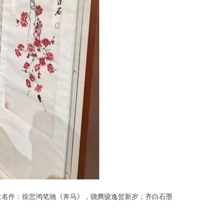
传世名作：徐悲鸿笔驰《奔马》，骁腾骏逸贺新岁；齐白石墨