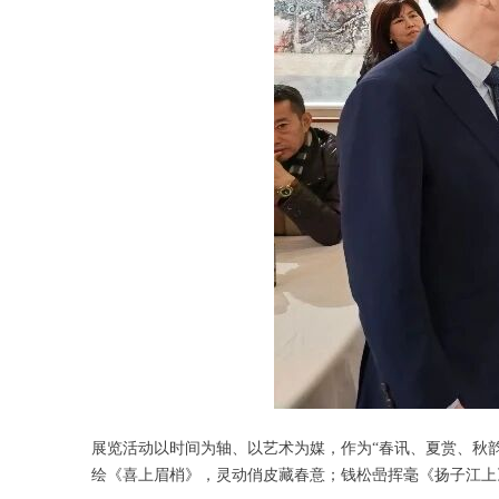
展览活动以时间为轴、以艺术为媒，作为“春讯、夏赏、秋
绘《喜上眉梢》，灵动俏皮藏春意；钱松喦挥毫《扬子江上